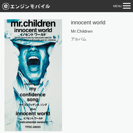
MENU
tog
nav
innocent world
Mr.Children
アルバム