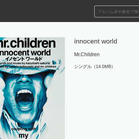
innocent world
Mr.Children
シングル（14.0MB）