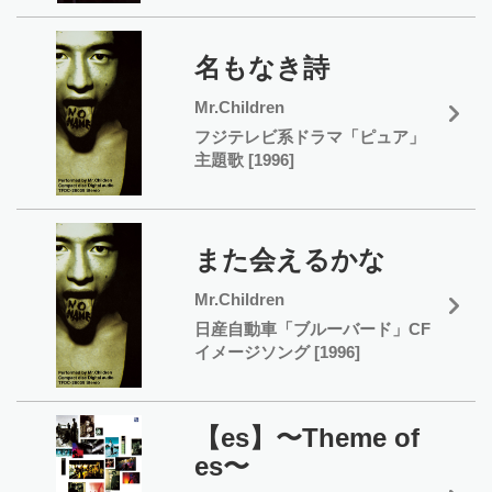
名もなき詩
Mr.Children
フジテレビ系ドラマ「ピュア」
主題歌 [1996]
また会えるかな
Mr.Children
日産自動車「ブルーバード」CF
イメージソング [1996]
【es】〜Theme of
es〜