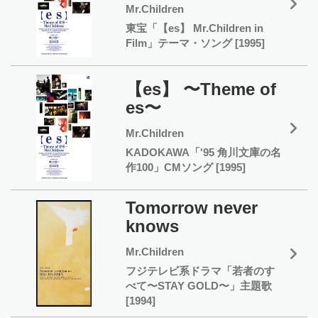
Mr.Children
東宝「【es】 Mr.Children in
Film」テーマ・ソング [1995]
【es】 〜Theme of
es〜
Mr.Children
KADOKAWA「'95 角川文庫の名
作100」CMソング [1995]
Tomorrow never
knows
Mr.Children
フジテレビ系ドラマ「若者のす
べて〜STAY GOLD〜」主題歌
[1994]