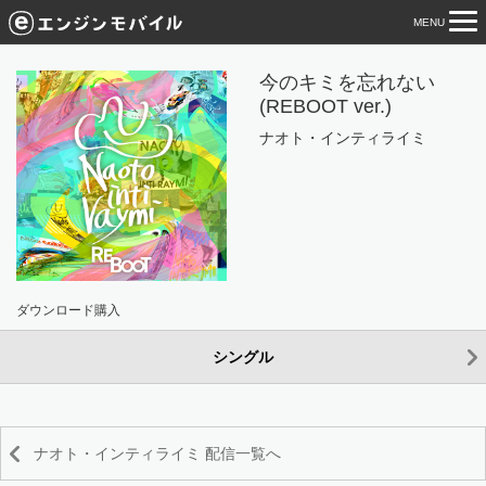
MENU
tog
nav
今のキミを忘れない
(REBOOT ver.)
ナオト・インティライミ
ダウンロード購入
シングル
ナオト・インティライミ 配信一覧へ