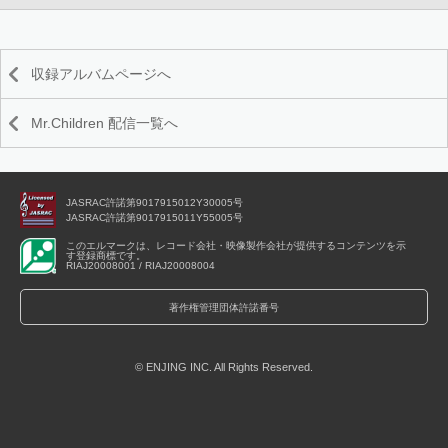
収録アルバムページへ
Mr.Children 配信一覧へ
JASRAC許諾第9017915012Y30005号
JASRAC許諾第9017915011Y55005号
このエルマークは、レコード会社・映像製作会社が提供するコンテンツを示
す登録商標です。
RIAJ20008001 / RIAJ20008004
著作権管理団体許諾番号
© ENJING INC. All Rights Reserved.