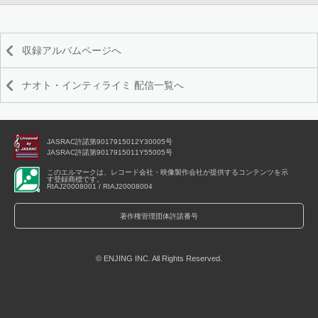
収録アルバムページへ
ナオト・インティライミ 配信一覧へ
JASRAC許諾第9017915012Y30005号
JASRAC許諾第9017915011Y55005号
このエルマークは、レコード会社・映像製作会社が提供するコンテンツを示
す登録商標です。
RIAJ20008001 / RIAJ20008004
著作権管理団体許諾番号
© ENJING INC. All Rights Reserved.