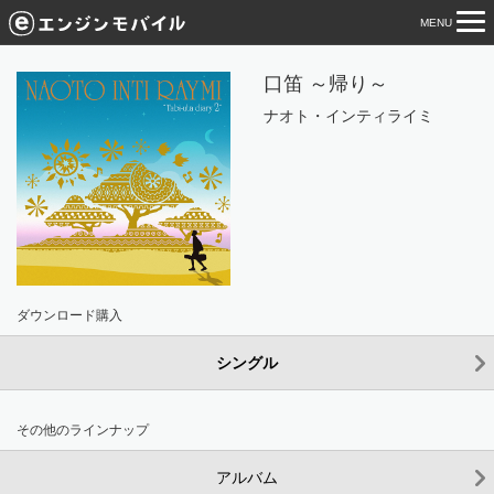
MENU
tog
nav
口笛 ～帰り～
ナオト・インティライミ
ダウンロード購入
シングル
その他のラインナップ
アルバム