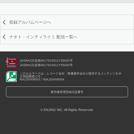
収録アルバムページへ
ナオト・インティライミ 配信一覧へ
JASRAC許諾第9017915012Y30005号
JASRAC許諾第9017915011Y55005号
このエルマークは、レコード会社・映像製作会社が提供するコンテンツを示
す登録商標です。
RIAJ20008001 / RIAJ20008004
著作権管理団体許諾番号
© ENJING INC. All Rights Reserved.