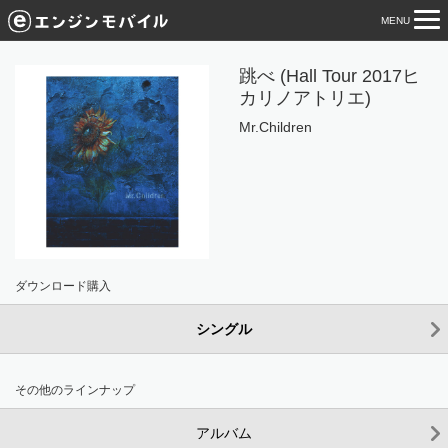
MENU
tog
nav
跳べ (Hall Tour 2017ヒ
カリノアトリエ)
Mr.Children
ダウンロード購入
シングル
その他のラインナップ
アルバム