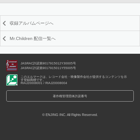
収録アルバムページへ
Mr.Children 配信一覧へ
JASRAC許諾第9017915012Y30005号
JASRAC許諾第9017915011Y55005号
このエルマークは、レコード会社・映像製作会社が提供するコンテンツを示
す登録商標です。
RIAJ20008001 / RIAJ20008004
著作権管理団体許諾番号
© ENJING INC. All Rights Reserved.