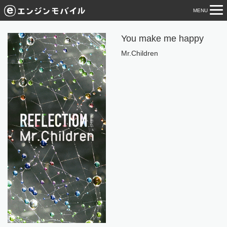
MENU
tog
nav
You make me happy
Mr.Children