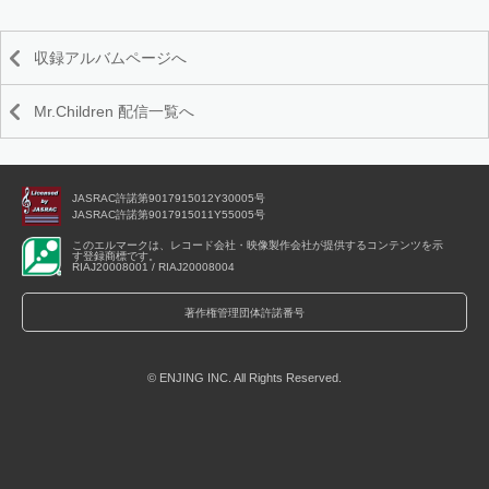
収録アルバムページへ
Mr.Children 配信一覧へ
JASRAC許諾第9017915012Y30005号
JASRAC許諾第9017915011Y55005号
このエルマークは、レコード会社・映像製作会社が提供するコンテンツを示
す登録商標です。
RIAJ20008001 / RIAJ20008004
著作権管理団体許諾番号
© ENJING INC. All Rights Reserved.