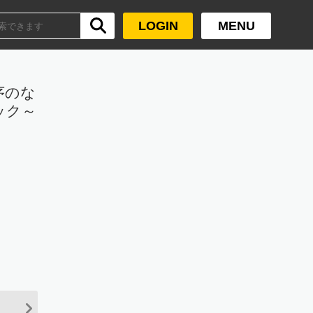
LOGIN
MENU
秩序のな
ック～