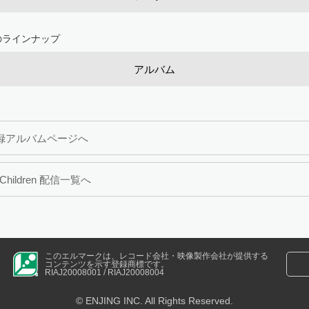
のラインナップ
アルバム
録アルバムページへ
.Children 配信一覧へ
このエルマークは、レコード会社・映像製作会社が提供する
コンテンツを示す登録商標です。
RIAJ20008001 / RIAJ20008004
© ENJING INC. All Rights Reserved.