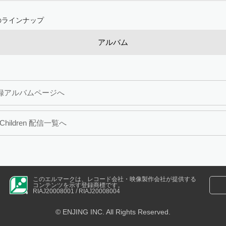
のラインナップ
アルバム
録アルバムページへ
.Children 配信一覧へ
このエルマークは、レコード会社・映像製作会社が提供する
コンテンツを示す登録商標です。
RIAJ20008001 / RIAJ20008004
© ENJING INC. All Rights Reserved.