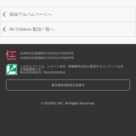
収録アルバムページへ
Mr.Children 配信一覧へ
JASRAC許諾第9017915012Y30005号
JASRAC許諾第9017915011Y55005号
このエルマークは、レコード会社・映像製作会社が提供するコンテンツを示
す登録商標です。
RIAJ20008001 / RIAJ20008004
著作権管理団体許諾番号
© ENJING INC. All Rights Reserved.