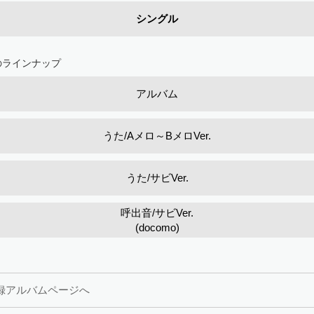
シングル
のラインナップ
アルバム
うた/Aメロ～BメロVer.
うた/サビVer.
呼出音/サビVer.
(docomo)
録アルバムページへ