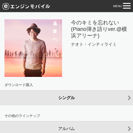
MENU
tog
nav
今のキミを忘れない
(Piano弾き語りver.@横
浜アリーナ)
ナオト・インティライミ
ダウンロード購入
シングル
その他のラインナップ
アルバム