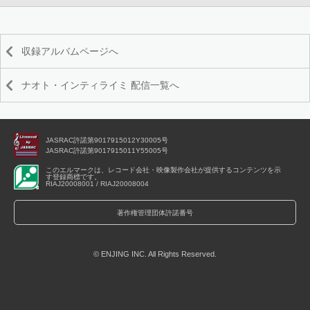
収録アルバムページへ
ナオト・インティライミ 配信一覧へ
JASRAC許諾第9017915012Y30005号
JASRAC許諾第9017915011Y55005号
このエルマークは、レコード会社・映像製作会社が提供するコンテンツを示
す登録商標です。
RIAJ20008001 / RIAJ20008004
著作権管理団体許諾番号
© ENJING INC. All Rights Reserved.