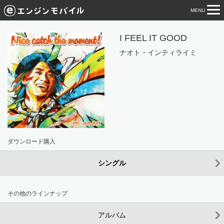
MENU
tog
nav
I FEEL IT GOOD
ナオト・インティライミ
ダウンロード購入
シングル
その他のラインナップ
アルバム