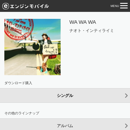
MENU
tog
nav
WA WA WA
ナオト・インティライミ
ダウンロード購入
シングル
その他のラインナップ
アルバム