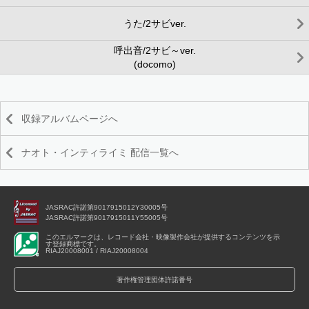
うた/2サビver.
呼出音/2サビ～ver.
(docomo)
収録アルバムページへ
ナオト・インティライミ 配信一覧へ
JASRAC許諾第9017915012Y30005号
JASRAC許諾第9017915011Y55005号
このエルマークは、レコード会社・映像製作会社が提供するコンテンツを示
す登録商標です。
RIAJ20008001 / RIAJ20008004
著作権管理団体許諾番号