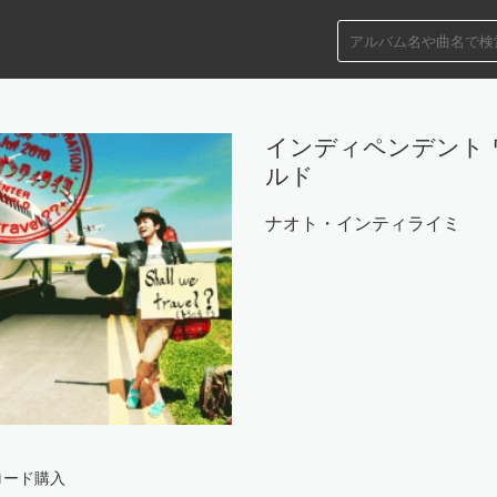
インディペンデント 
ルド
ナオト・インティライミ
ロード購入