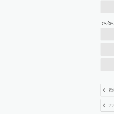
その他
収
ナ