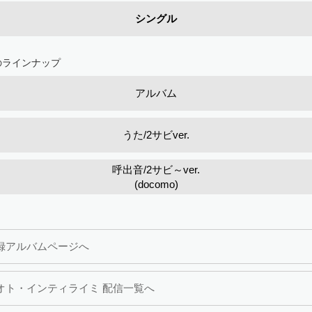
シングル
のラインナップ
アルバム
うた/2サビver.
呼出音/2サビ～ver.
(docomo)
録アルバムページへ
オト・インティライミ 配信一覧へ