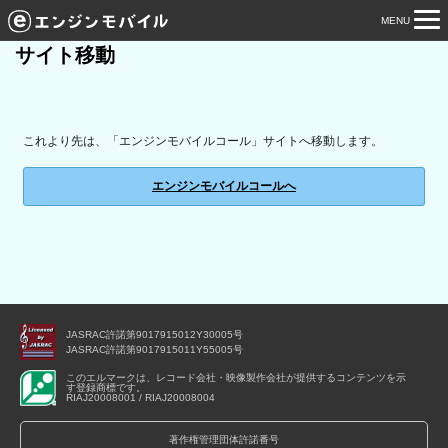
MENU
tog
サイト移動
nav
これより先は、「エンジンモバイルコール」サイトへ移動します。
エンジンモバイルコールへ
JASRAC許諾第9017915012Y30005号
JASRAC許諾第9017915011Y55005号
このエルマークは、レコード会社・映像製作会社が提供するコンテンツを示
す登録商標です。
RIAJ20008001 / RIAJ20008004
著作権管理団体許諾番号