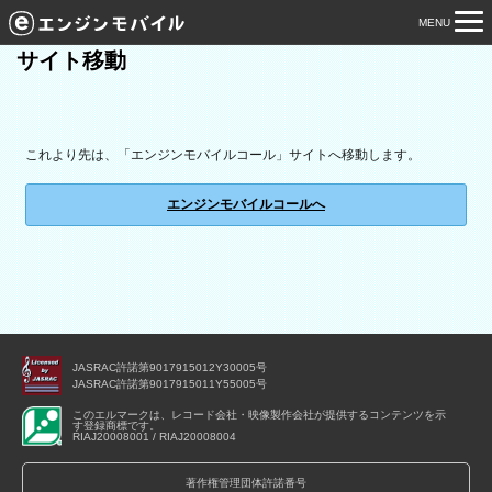
MENU
tog
サイト移動
nav
これより先は、「エンジンモバイルコール」サイトへ移動します。
エンジンモバイルコールへ
JASRAC許諾第9017915012Y30005号
JASRAC許諾第9017915011Y55005号
このエルマークは、レコード会社・映像製作会社が提供するコンテンツを示
す登録商標です。
RIAJ20008001 / RIAJ20008004
著作権管理団体許諾番号