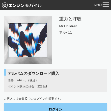
MENU
tog
nav
重力と呼吸
Mr.Children
アルバム
アルバムのダウンロード購入
価格：2445円（税込）
ポイント購入の場合：2223pt
ご購入には会員IDでのログインが必要です。
ログイン