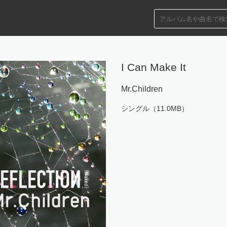
I Can Make It
Mr.Children
シングル（11.0MB）