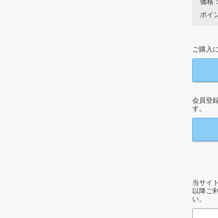
価格：
ポイン
ご購入に
会員登
す。
当サイト
以降ご
い。