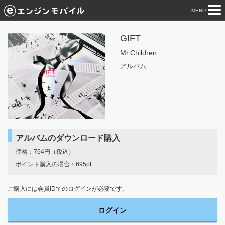
MENU
tog
nav
GIFT
Mr.Children
アルバム
アルバムのダウンロード購入
価格：764円（税込）
ポイント購入の場合：695pt
ご購入には会員IDでのログインが必要です。
ログイン