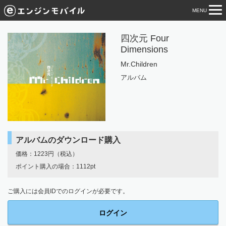
MENU
tog
nav
四次元 Four
Dimensions
Mr.Children
アルバム
アルバムのダウンロード購入
価格：1223円（税込）
ポイント購入の場合：1112pt
ご購入には会員IDでのログインが必要です。
ログイン