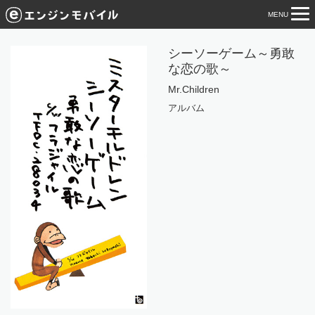
MENU
tog
nav
シーソーゲーム～勇敢
な恋の歌～
Mr.Children
アルバム