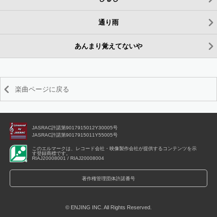
通り雨
あんまり覚えてないや
楽曲ページに戻る
JASRAC許諾第9017915012Y30005号
JASRAC許諾第9017915011Y55005号
このエルマークは、レコード会社・映像製作会社が提供するコンテンツを示
す登録商標です。
RIAJ20008001 / RIAJ20008004
著作権管理団体許諾番号
© ENJING INC. All Rights Reserved.